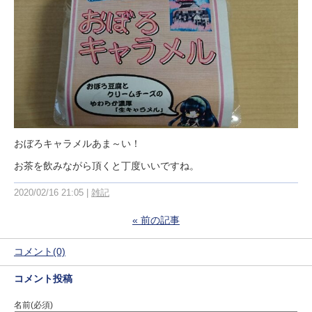
おぼろキャラメルあま～い！
お茶を飲みながら頂くと丁度いいですね。
2020/02/16 21:05
雑記
«
前の記事
コメント(0)
コメント投稿
名前
(必須)